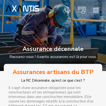
ACCUEIL
PARTICULIERS
PROFESSIONNELS
AXANTIS ASSURANCES
Assurance décennale
CONTACT
Rassurez-vous ! Axantis assurances est là pour vous.
Assurances artisans du BTP
La RC Décennale, qu’est ce que c’est ?
Il s’agit d’une assurance obligatoire pour les
constructeurs et les entrepreneurs qui sont
intervenus dans une construction immobilière. Elle
couvre les dommages relatifs à la construction d’un
bâtiment durant les 10 ans qui suivent sa