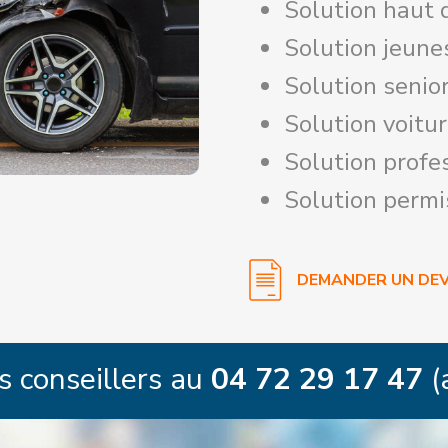
Solution haut
Solution jeune
Solution senio
Solution voitu
Solution profe
Solution permi
DEMANDER UN DEV
s conseillers au
04 72 29 17 47
(