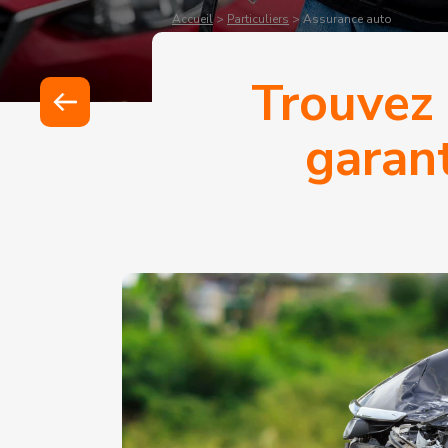
Accueil
>
Particuliers
>
Assurance auto
Trouvez 
garant