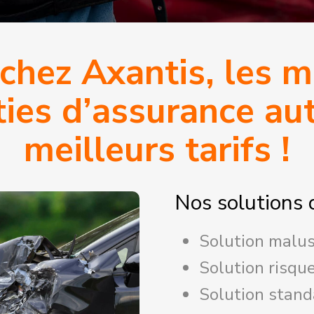
chez Axantis, les m
ies d’assurance au
meilleurs tarifs !
Nos solutions 
Solution malu
Solution risqu
Solution stand