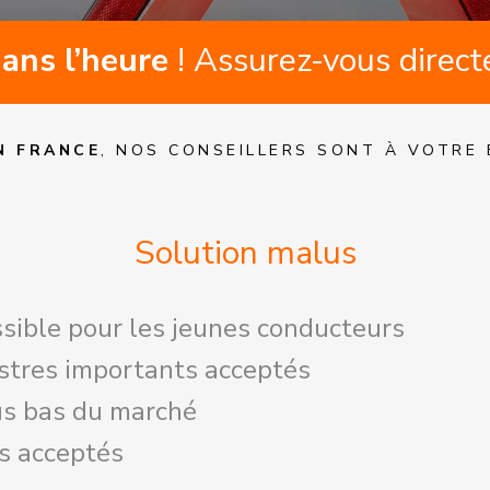
ans l’heure
! Assurez-vous direct
N FRANCE
, NOS CONSEILLERS SONT À VOTRE 
Solution malus
ssible pour les jeunes conducteurs
stres importants acceptés
lus bas du marché
s acceptés
iliés pour non paiement ou pour sinistres