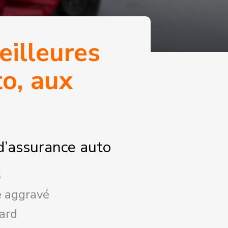
eilleures
to, aux
d’assurance auto
s
e aggravé
ard