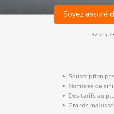
Soyez assuré
d
BASÉS
E
Souscription po
Nombres de sini
Des tarifs au p
Grands malussé
Si vous êtes rés