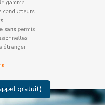
 de gamme
s conducteurs
rs
re sans permis
ssionnelles
s étranger
IS
appel gratuit)