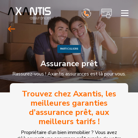
ACCUEIL
PARTICULIERS
PROFESSIONNELS
PARTICULIERS
AXANTIS ASSURANCES
Assurance prêt
CONTACT
Rassurez-vous ! Axantis assurances est là pour vous.
Trouvez chez Axantis, les
meilleures garanties
d’assurance prêt, aux
meilleurs tarifs !
Propriétaire d’un bien immobilier ? Vous avez