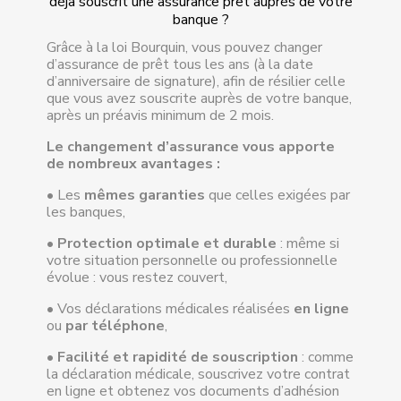
déjà souscrit une assurance prêt auprès de votre
banque ?
Grâce à la loi Bourquin, vous pouvez changer
d’assurance de prêt tous les ans (à la date
d’anniversaire de signature), afin de résilier celle
que vous avez souscrite auprès de votre banque,
après un préavis minimum de 2 mois.
Le changement d’assurance vous apporte
de nombreux avantages :
• Les
mêmes garanties
que celles exigées par
Demande de rappel
les banques,
BASÉ EN FRANCE, UN
•
Protection optimale et durable
: même si
CONSEILLER VOUS RAPPELLE
votre situation personnelle ou professionnelle
SOUS 24H POUR PRENDRE
RENDEZ-VOUS AVEC VOUS !
évolue : vous restez couvert,
• Vos déclarations médicales réalisées
en ligne
Nom
ou
par téléphone
,
*
•
Facilité et rapidité de souscription
: comme
Téléphone
la déclaration médicale, souscrivez votre contrat
en ligne et obtenez vos documents d’adhésion
*