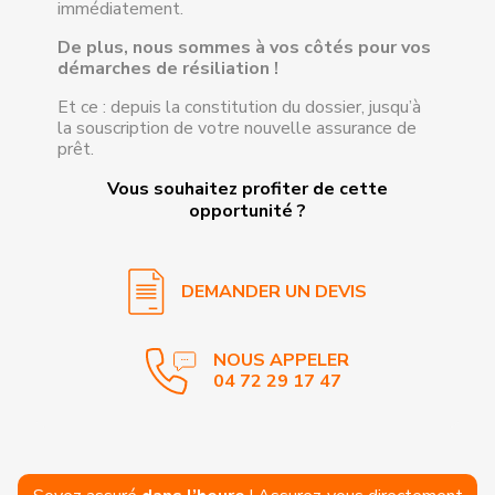
immédiatement.
J'accepte d'être
De plus, nous sommes à vos côtés pour vos
recontacté par
Axantis
démarches de résiliation !
Assurances
Et ce : depuis la constitution du dossier, jusqu’à
la souscription de votre nouvelle assurance de
prêt.
Vous souhaitez profiter de cette
opportunité ?
DEMANDER UN DEVIS
NOUS APPELER
04 72 29 17 47