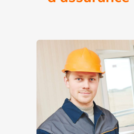
J'ac
Assu