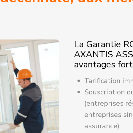
cepte d'être recontacté par
Axantis
rances
La Garantie R
AXANTIS ASS
avantages fort
Tarification i
Souscription o
(entreprises r
entreprises sin
assurance)