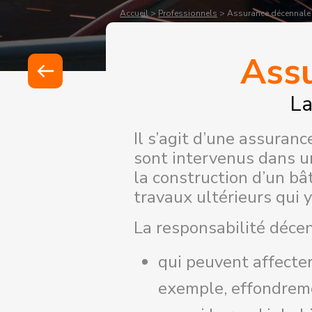
Accueil
>
Professionnels
>
Assurance décennale
Assu
La
Il s’agit d’une assuran
sont intervenus dans un
la construction d’un bâ
travaux ultérieurs qui y
La responsabilité déce
qui peuvent affecter
exemple, effondreme