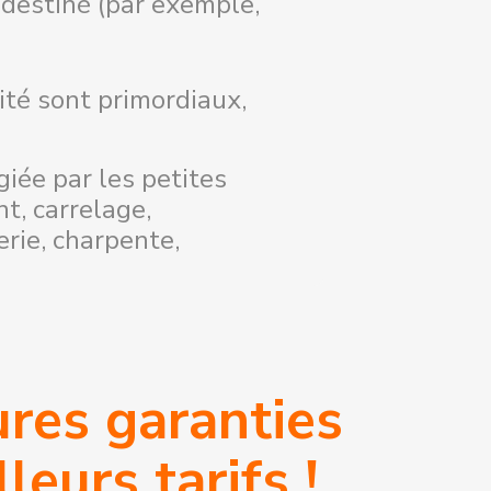
 destiné (par exemple,
té sont primordiaux,
giée par les petites
t, carrelage,
erie, charpente,
SOUS
!
ures garanties
eurs tarifs !