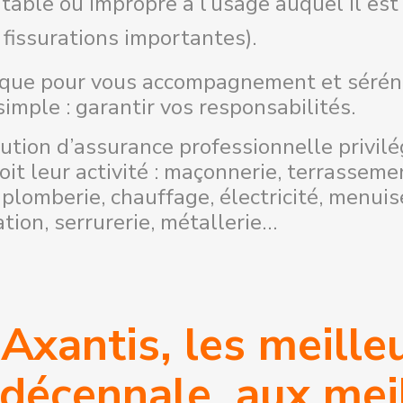
itable ou impropre à l’usage auquel il est
 fissurations importantes).
que pour vous accompagnement et séréni
mple : garantir vos responsabilités.
lution d’assurance professionnelle privilé
it leur activité : maçonnerie, terrassemen
Demande de rappel
 plomberie, chauffage, électricité, menuis
lation, serrurerie, métallerie…
EN FRANCE, UN CONSEILLER VOUS RAPPELLE 
4H POUR PRENDRE RENDEZ-VOUS AVEC VOUS 
Axantis, les meille
phone
décennale, aux meill