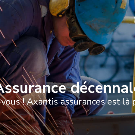
ACCUEIL
PARTICULIERS
PROFESSIONNELS
A
Assurance décennal
vous ! Axantis assurances est là 