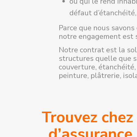
ou qui le rend inhab
défaut d’étanchéité,
Parce que nous savons 
notre engagement est si
Notre contrat est la so
structures quelle que so
couverture, étanchéité,
peinture, plâtrerie, iso
BASÉ 
2
Nom
Trouvez chez 
*
Télé
d’assurance 
*