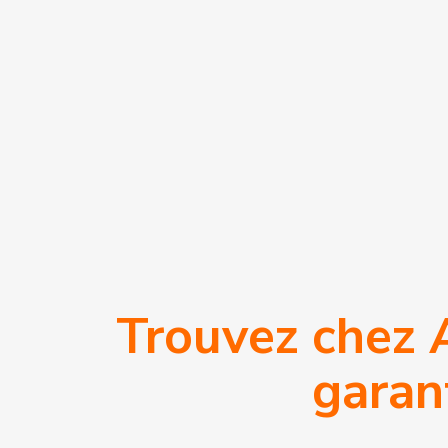
Trouvez chez A
ASSURANCE
DÉCENNALE
garant