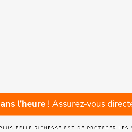
phone
cepte d'être recontacté par
Axantis
rances
ans l’heure
! Assurez-vous direct
PLUS BELLE RICHESSE EST DE PROTÉGER LES