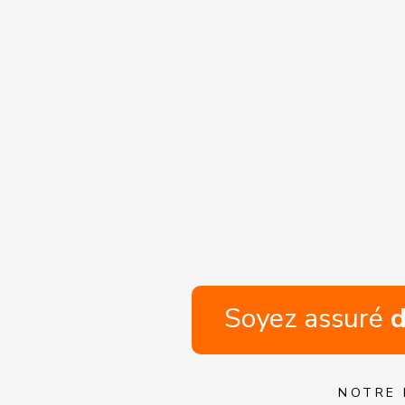
Nom
*
Télé
*
J'ac
Assu
Soyez assuré
d
NOTRE 