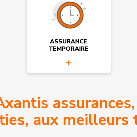
ASSURANCE
TEMPORAIRE
xantis assurances,
ASSURANCE
ASSURANCE
VTC
TAXI
ies, aux meilleurs t