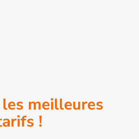
 les meilleures
ASSURANCE
MULTIRISQUE
arifs !