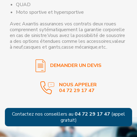
CONSEILLER VOUS RAPPELLE
QUAD
SOUS 24H POUR PRENDRE
RENDEZ-VOUS AVEC VOUS !
Moto sportive et hypersportive
Avec Axantis assurances vos contrats deux roues
Nom
comprennent sytématiquement la garantie corporelle
*
en cas de sinistre.Vous avez la possibilité de souscrire
a des options étendues comme les accessoires,valeur
Téléphone
à neuf,casques et gants,casse mécanique,etc..
*
J'accepte d'être
DEMANDER UN DEVIS
recontacté par
Axantis
Assurances
NOUS APPELER
04 72 29 17 47
Contactez nos conseillers au
04 72 29 17 47
(appel
gratuit)