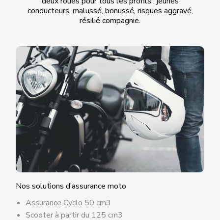
deux roues pour tous les profils : jeunes
conducteurs, malussé, bonussé, risques aggravé,
résilié compagnie.
Les protocoles d’URL de
soumission et d’URL actuelle ne
correspondent pas. Le formulaire
peut ne pas fonctionner
Nos solutions d’assurance moto
correctement.
Demande de rappel
Assurance Cyclo 50 cm3
Scooter à partir du 125 cm3
BASÉ EN FRANCE, UN